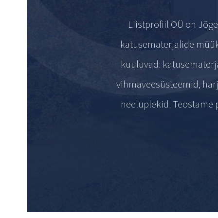
Liistprofiil OÜ on Jõ
katusematerjalide müük,
kuuluvad: katusematerjali
vihmaveesüsteemid, harjap
neeluplekid. Teostame p