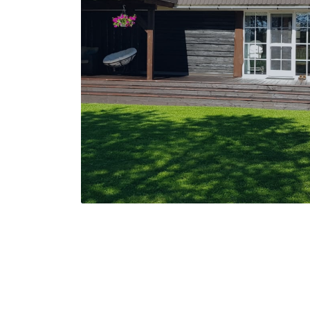
VAATA ROHKEM TÖID