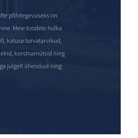
õtte põhitegevuseks on
mine. Meie toodete hulka
il), katuse turvatarvikud,
plekid, korstnamütsid ning
ga julgelt ühendust ning