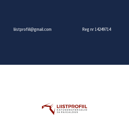
liistprofiil@gmail.com
Reg nr 14249714