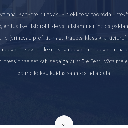
gevamaal Kaavere külas asuv plekksepa töökoda. Ettev
 ehituslike liistprofiilide valmistamine ning paigalda
d (erinevad profiilid nagu trapets, klassik ja kiviprofi
lekid, otsaviiluplekid, sokliplekid, liiteplekid, akna
rofessionaalset katusepaigaldust üle Eesti. Võta meie
lepime kokku kuidas saame sind aidata!