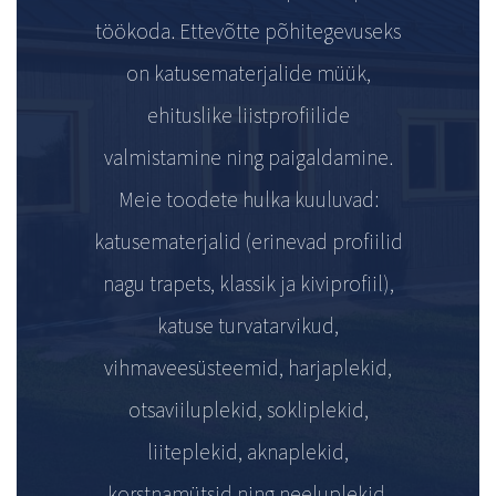
töökoda. Ettevõtte põhitegevuseks
on katusematerjalide müük,
ehituslike liistprofiilide
valmistamine ning paigaldamine.
Meie toodete hulka kuuluvad:
katusematerjalid (erinevad profiilid
nagu trapets, klassik ja kiviprofiil),
katuse turvatarvikud,
vihmaveesüsteemid, harjaplekid,
otsaviiluplekid, sokliplekid,
liiteplekid, aknaplekid,
korstnamütsid ning neeluplekid.