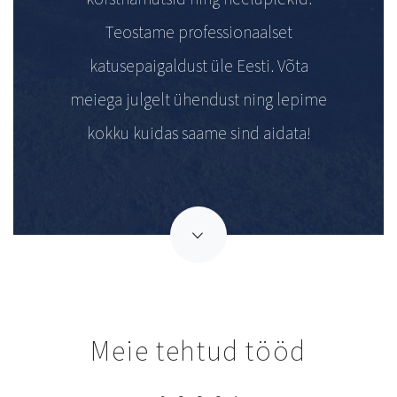
Teostame professionaalset
katusepaigaldust üle Eesti. Võta
meiega julgelt ühendust ning lepime
kokku kuidas saame sind aidata!
Meie tehtud tööd