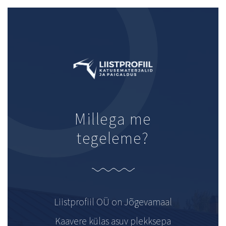
Millega me
tegeleme?
Liistprofiil OÜ on Jõgevamaal
Kaavere külas asuv plekksepa