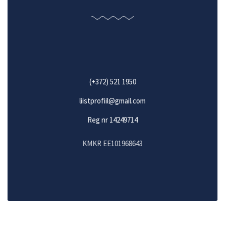
(+372) 521 1950
liistprofiil@gmail.com
Reg nr 14249714
KMKR EE101968643