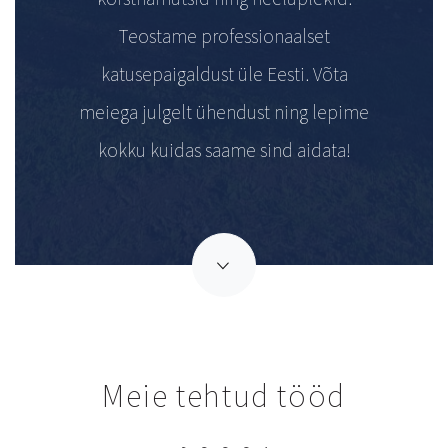
Teostame professionaalset
katusepaigaldust üle Eesti. Võta
meiega julgelt ühendust ning lepime
kokku kuidas saame sind aidata!
Meie tehtud tööd