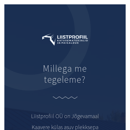
Millega me
tegeleme?
Liistprofiil OÜ on Jõgevamaal
Kaavere külas asuv plekksepa