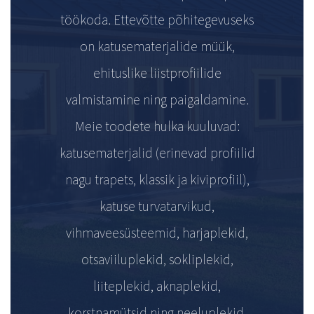
töökoda. Ettevõtte põhitegevuseks
on katusematerjalide müük,
ehituslike liistprofiilide
valmistamine ning paigaldamine.
Meie toodete hulka kuuluvad:
katusematerjalid (erinevad profiilid
nagu trapets, klassik ja kiviprofiil),
katuse turvatarvikud,
vihmaveesüsteemid, harjaplekid,
otsaviiluplekid, sokliplekid,
liiteplekid, aknaplekid,
korstnamütsid ning neeluplekid.