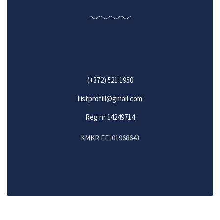
(+372) 521 1950
liistprofiil@gmail.com
Reg nr 14249714
KMKR EE101968643