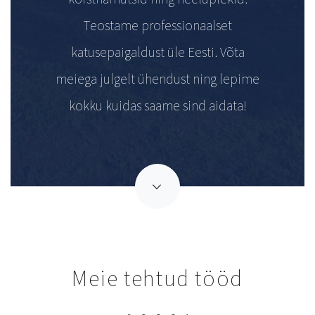
Teostame professionaalset
katusepaigaldust üle Eesti. Võta
meiega julgelt ühendust ning lepime
kokku kuidas saame sind aidata!
Meie tehtud tööd