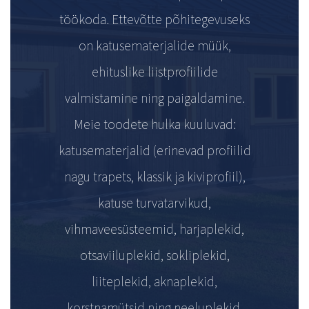
töökoda. Ettevõtte põhitegevuseks
on katusematerjalide müük,
ehituslike liistprofiilide
valmistamine ning paigaldamine.
Meie toodete hulka kuuluvad:
katusematerjalid (erinevad profiilid
nagu trapets, klassik ja kiviprofiil),
katuse turvatarvikud,
vihmaveesüsteemid, harjaplekid,
otsaviiluplekid, sokliplekid,
liiteplekid, aknaplekid,
korstnamütsid ning neeluplekid.