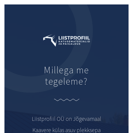
Millega me
tegeleme?
Liistprofiil OÜ on Jõgevamaal
Kaavere külas asuv plekksepa