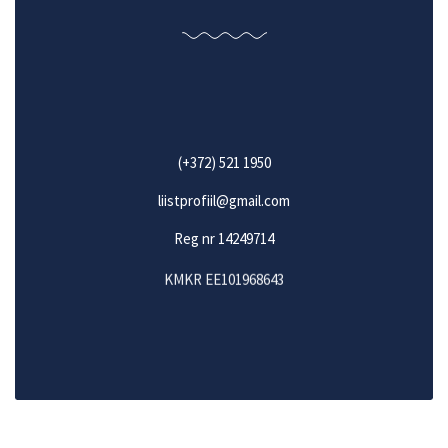
(+372) 521 1950
liistprofiil@gmail.com
Reg nr 14249714
KMKR EE101968643